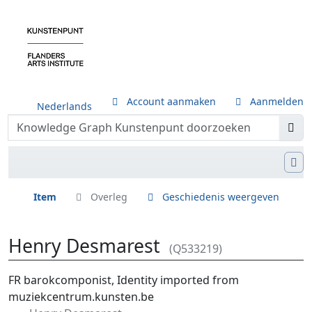
Account aanmaken
Aanmelden
Nederlands
Item
Overleg
Geschiedenis weergeven
Henry Desmarest
(Q533219)
Ga naar:
navigatie
,
zoeken
FR barokcomponist, Identity imported from
muziekcentrum.kunsten.be