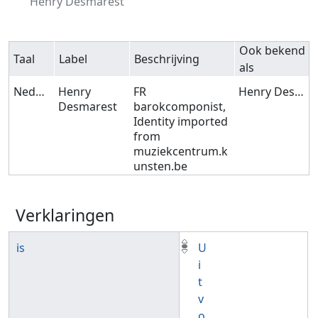
Henry Desmarest
Ook bekend
Taal
Label
Beschrijving
als
Nederlands
Henry
FR
Henry Desmarest
Desmarest
barokcomponist,
Identity imported
from
muziekcentrum.k
unsten.be
Verklaringen
is
U
i
t
v
o