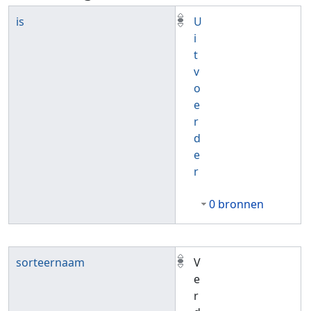
is
U
i
t
v
o
e
r
d
e
r
0 bronnen
sorteernaam
V
e
r