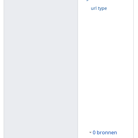
url type
0 bronnen