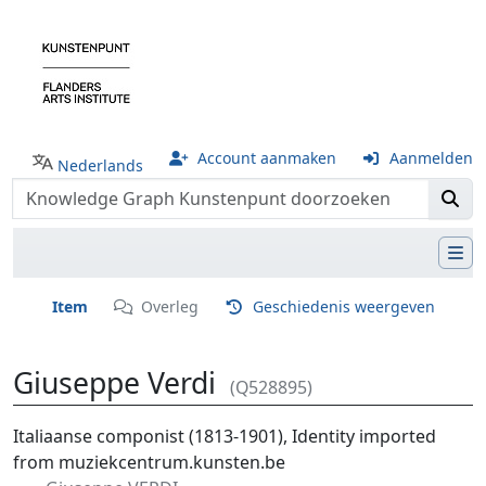
Account aanmaken
Aanmelden
Nederlands
Item
Overleg
Geschiedenis weergeven
Giuseppe Verdi
(Q528895)
Ga naar:
navigatie
,
zoeken
Italiaanse componist (1813-1901), Identity imported
from muziekcentrum.kunsten.be