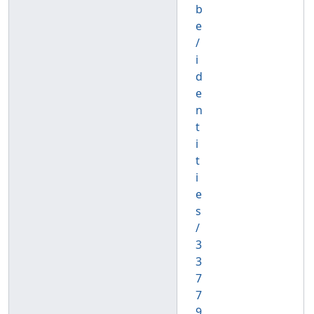
b
e
/
i
d
e
n
t
i
t
i
e
s
/
3
3
7
7
9