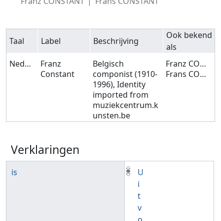
Franz CONSTANT
Frans CONSTANT
Ook bekend
Taal
Label
Beschrijving
als
Nederlands
Franz
Belgisch
Franz CONSTANT
Constant
componist (1910-
Frans CONSTANT
1996), Identity
imported from
muziekcentrum.k
unsten.be
Verklaringen
is
U
i
t
v
o