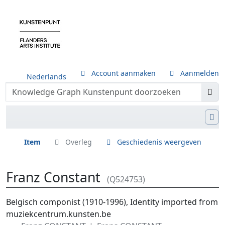
Account aanmaken
Aanmelden
Nederlands
Item
Overleg
Geschiedenis weergeven
Franz Constant
(Q524753)
Ga naar:
navigatie
,
zoeken
Belgisch componist (1910-1996), Identity imported from
muziekcentrum.kunsten.be