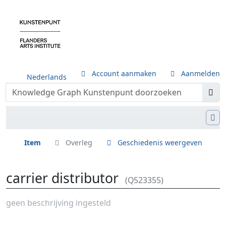
Account aanmaken
Aanmelden
Nederlands
Item
Overleg
Geschiedenis weergeven
carrier distributor
(Q523355)
Ga naar:
navigatie
,
zoeken
geen beschrijving ingesteld