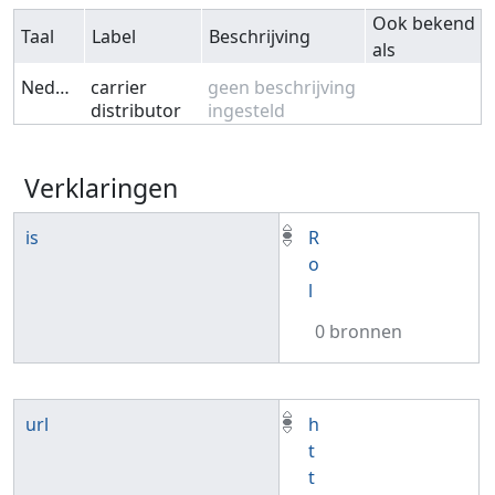
Ook bekend
Taal
Label
Beschrijving
als
Nederlands
carrier
geen beschrijving
distributor
ingesteld
Verklaringen
is
R
o
l
0 bronnen
url
h
t
t