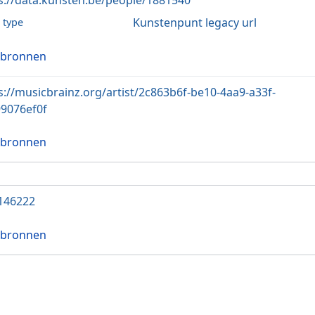
s://data.kunsten.be/people/1881540
Kunstenpunt legacy url
l type
 bronnen
s://musicbrainz.org/artist/2c863b6f-be10-4aa9-a33f-
9076ef0f
 bronnen
146222
 bronnen