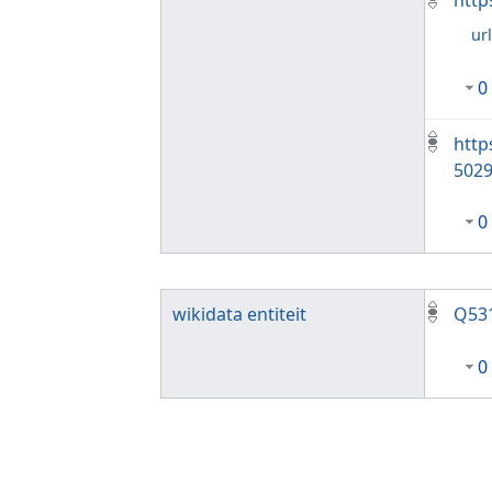
http
ur
0
http
5029
0
wikidata entiteit
Q53
0