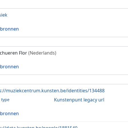
siek
 bronnen
chueren Flor
(Nederlands)
 bronnen
s://muziekcentrum.kunsten.be/identities/134488
Kunstenpunt legacy url
l type
 bronnen