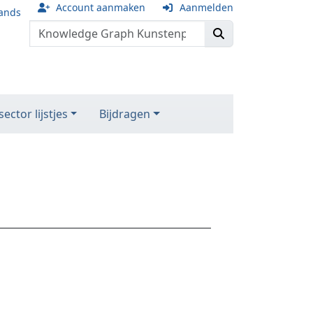
Account aanmaken
Aanmelden
ands
ector lijstjes
Bijdragen