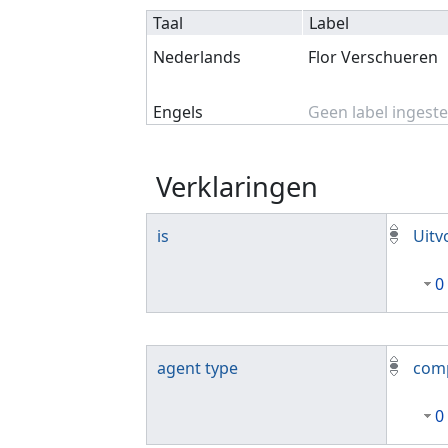
Taal
Label
Nederlands
Flor Verschueren
Engels
Geen label ingeste
Verklaringen
is
Uitv
0
agent type
com
0