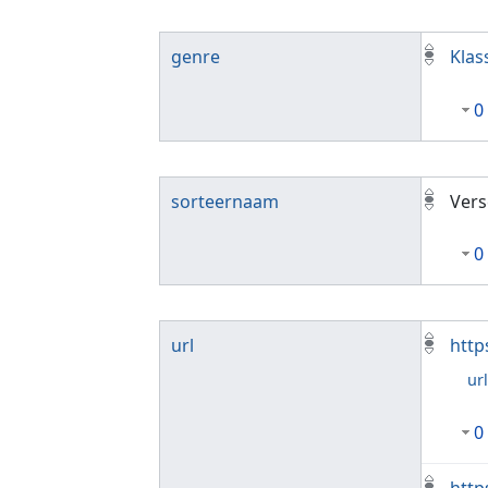
genre
Klas
0
sorteernaam
Vers
0
url
http
ur
0