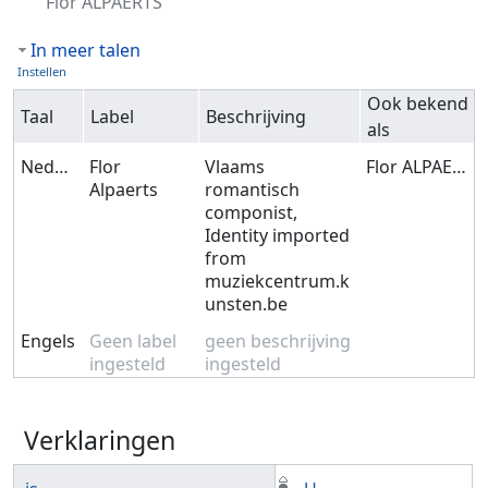
Flor ALPAERTS
In meer talen
Instellen
Ook bekend
Taal
Label
Beschrijving
als
Nederlands
Flor
Vlaams
Flor ALPAERTS
Alpaerts
romantisch
componist,
Identity imported
from
muziekcentrum.k
unsten.be
Engels
Geen label
geen beschrijving
ingesteld
ingesteld
Verklaringen