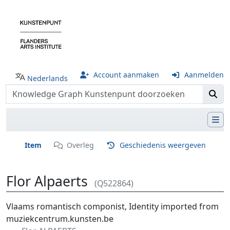
Account aanmaken
Aanmelden
Nederlands
Item
Overleg
Geschiedenis weergeven
Flor Alpaerts
(Q522864)
Ga naar:
navigatie
,
zoeken
Vlaams romantisch componist, Identity imported from
muziekcentrum.kunsten.be