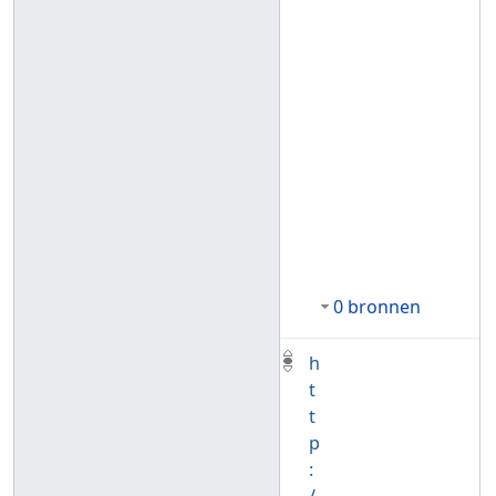
0 bronnen
h
t
t
p
: