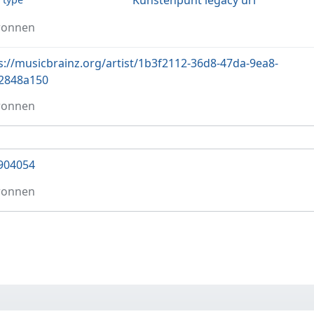
Kunstenpunt legacy url
ronnen
s://musicbrainz.org/artist/1b3f2112-36d8-47da-9ea8-
2848a150
ronnen
904054
ronnen