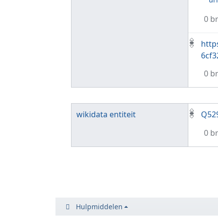
0 b
http
6cf3
0 b
wikidata entiteit
Q52
0 b
Hulpmiddelen