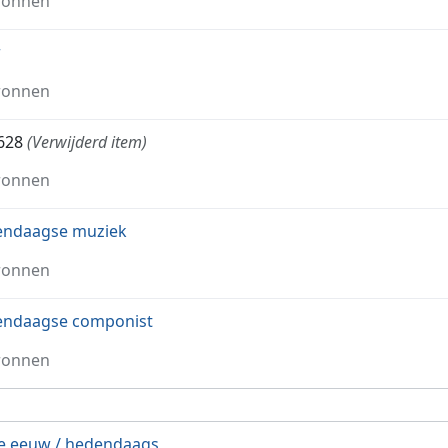
ronnen
r
ronnen
628
(Verwijderd item)
ronnen
endaagse muziek
ronnen
endaagse componist
ronnen
e eeuw / hedendaags