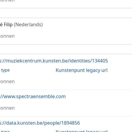
é Filip
(Nederlands)
ronnen
s://muziekcentrum.kunsten.be/identities/134405
Kunstenpunt legacy url
l type
ronnen
://www.spectraensemble.com
ronnen
s://data.kunsten.be/people/1894856
l type