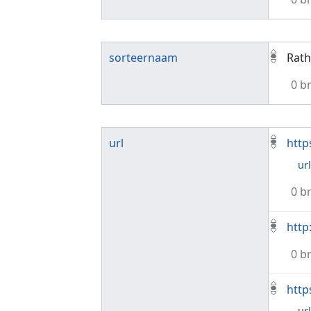
sorteernaam
Rath
0 b
url
http
ur
0 b
http
0 b
http
ur