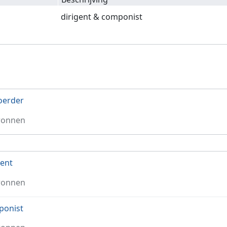
dirigent & componist
oerder
ronnen
gent
ronnen
ponist