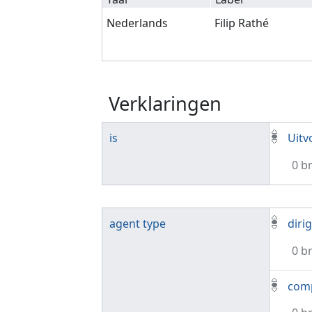
Nederlands
Filip Rathé
Verklaringen
is
Uitv
0 b
agent type
diri
0 b
com