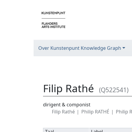
Over Kunstenpunt Knowledge Graph
Filip Rathé
(Q522541)
Ga naar:
navigatie
,
zoeken
dirigent & componist
Filip Rathé
Philip RATHÉ
Philip 
Taal
Label