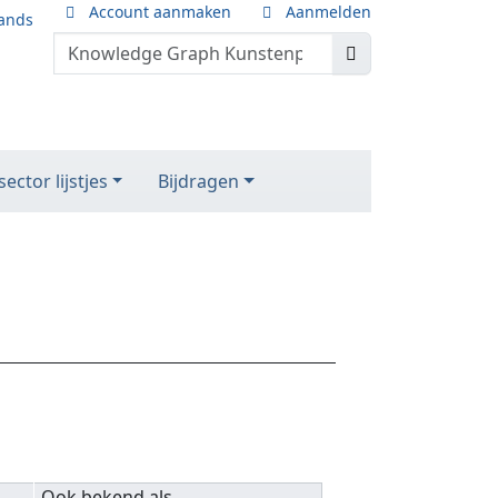
Account aanmaken
Aanmelden
ands
ector lijstjes
Bijdragen
Ook bekend als