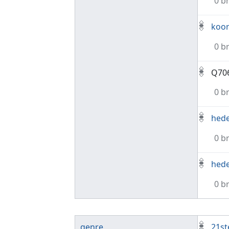
0 b
koo
0 b
Q70
0 b
hed
0 b
hed
0 b
genre
21st