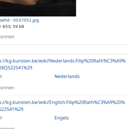
pRathé - 0037052.jpg
× 853; 59 kB
ronnen
s://kg.kunsten.be/wiki/Nederlands:Filip%20Rath%C3%A9%
28Q522541%29
Nederlands
l
ronnen
s://kg.kunsten.be/wiki/English:Filip%20Rath%C3%A9%20%
522541%29
Engels
l
ronnen