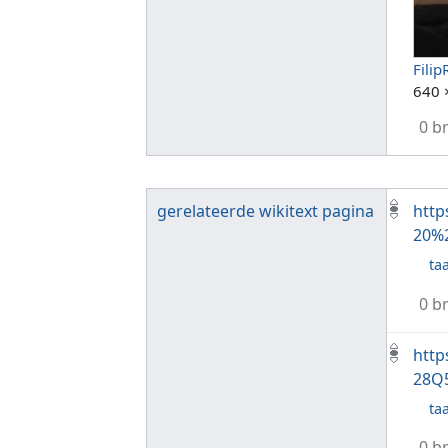
Fili
640 
0 b
gerelateerde wikitext pagina
http
20%
taa
0 b
http
28Q
taa
0 b