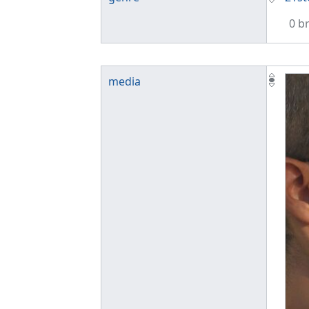
0 b
media