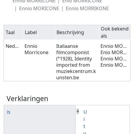
Ennio MORRICONE
Enio MORRICONE
Ennio MORICONE
Ennio MORRIKONE
Ook bekend
Taal
Label
Beschrijving
als
Nederlands
Ennio
Italiaanse
Ennio MORRICONE
Morricone
filmcomponist
Enio MORRICONE
(°1928), Identity
Ennio MORICONE
imported from
Ennio MORRIKONE
muziekcentrum.k
unsten.be
Verklaringen
is
U
i
t
v