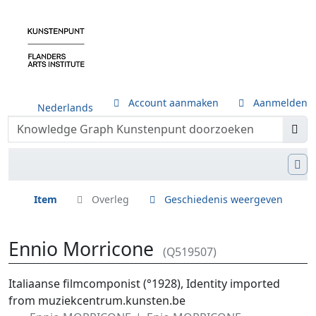
Account aanmaken
Aanmelden
Nederlands
Item
Overleg
Geschiedenis weergeven
Ennio Morricone
(Q519507)
Ga naar:
navigatie
,
zoeken
Italiaanse filmcomponist (°1928), Identity imported
from muziekcentrum.kunsten.be