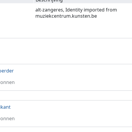
alt-zangeres, Identity imported from
muziekcentrum.kunsten.be
oerder
ronnen
ikant
ronnen