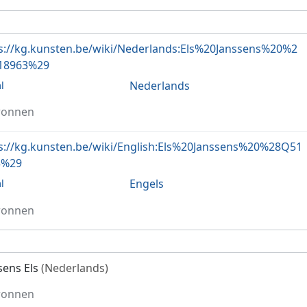
s://kg.kunsten.be/wiki/Nederlands:Els%20Janssens%20%2
18963%29
Nederlands
l
ronnen
s://kg.kunsten.be/wiki/English:Els%20Janssens%20%28Q51
3%29
Engels
l
ronnen
sens Els
(Nederlands)
ronnen