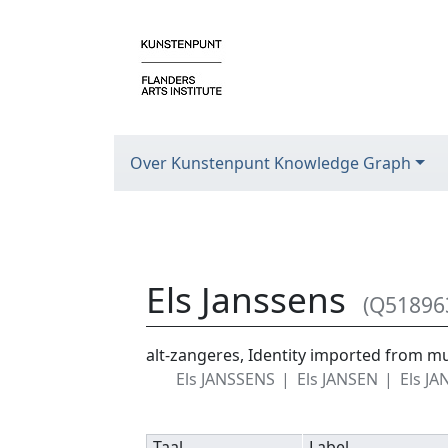
Over Kunstenpunt Knowledge Graph
Els Janssens
(Q51896
Ga naar:
navigatie
,
zoeken
alt-zangeres, Identity imported from 
Els JANSSENS
Els JANSEN
Els J
Taal
Label