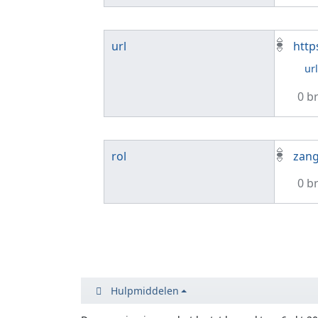
url
http
ur
0 b
rol
zang
0 b
Hulpmiddelen