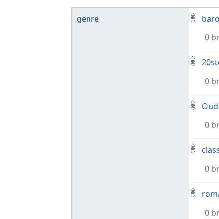
genre
bar
0 b
20st
0 b
Oud
0 b
clas
0 b
rom
0 b