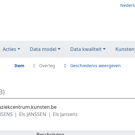
Nederl
Acties
Data model
Data kwaliteit
Kunstens
Item
Overleg
Geschiedenis weergeven
3)
muziekcentrum.kunsten.be
ANSENS
Els JANSSEN
Els Jansens
Beschrijving