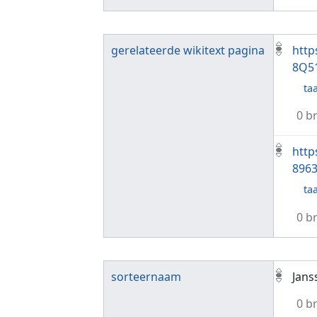
gerelateerde wikitext pagina
http
8Q5
taa
0 b
http
896
taa
0 b
sorteernaam
Jans
0 b