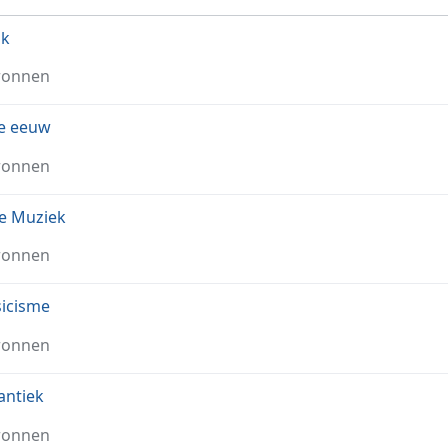
ok
ronnen
e eeuw
ronnen
e Muziek
ronnen
sicisme
ronnen
antiek
ronnen