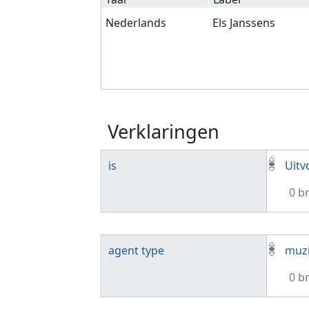
Nederlands
Els Janssens
Verklaringen
is
Uitv
0 b
agent type
muz
0 b