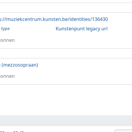
s://muziekcentrum.kunsten.be/identities/136430
Kunstenpunt legacy url
l type
ronnen
 (mezzosopraan)
ronnen