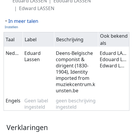
Eduard LASSEN
Edouard LASSEN
Edward LASSEN
In meer talen
Instellen
Ook bekend
Taal
Label
Beschrijving
als
Nederlands
Eduard
Deens-Belgische
Eduard LASSEN
Lassen
componist &
Edouard LASSEN
dirigent (1830-
Edward LASSEN
1904), Identity
imported from
muziekcentrum.k
unsten.be
Engels
Geen label
geen beschrijving
ingesteld
ingesteld
Verklaringen