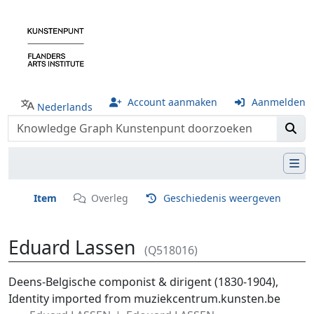
Account aanmaken
Aanmelden
Nederlands
Item
Overleg
Geschiedenis weergeven
Eduard Lassen
(Q518016)
Ga naar:
navigatie
,
zoeken
Deens-Belgische componist & dirigent (1830-1904),
Identity imported from muziekcentrum.kunsten.be