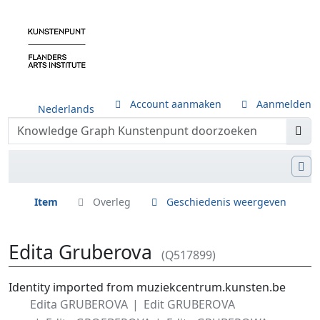
Account aanmaken
Aanmelden
Nederlands
Item
Overleg
Geschiedenis weergeven
Edita Gruberova
(Q517899)
Ga naar:
navigatie
,
zoeken
Identity imported from muziekcentrum.kunsten.be
Edita GRUBEROVA
Edit GRUBEROVA