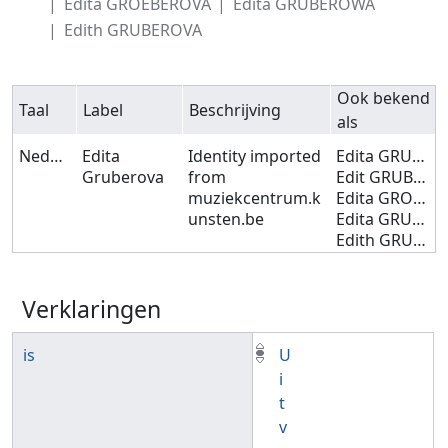
Edita GROEBEROVA
Edita GRUBEROWA
Edith GRUBEROVA
Ook bekend
Taal
Label
Beschrijving
als
Nederlands
Edita
Identity imported
Edita GRUBEROVA
Gruberova
from
Edit GRUBEROVA
muziekcentrum.k
Edita GROEBEROVA
unsten.be
Edita GRUBEROWA
Edith GRUBEROVA
Verklaringen
is
U
i
t
v