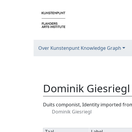
Over Kunstenpunt Knowledge Graph
Dominik Giesriegl
Ga naar:
navigatie
,
zoeken
Duits componist, Identity imported fr
Dominik Giesriegl
Taal
Label