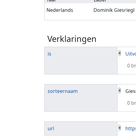
Nederlands
Dominik Giesriegl
Verklaringen
is
Uitv
0 b
sorteernaam
Gies
0 b
url
http