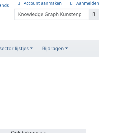
Account aanmaken
Aanmelden
ands
ector lijstjes
Bijdragen
Ook bekend als