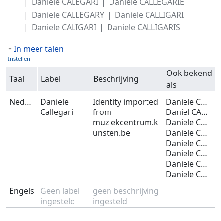
Daniele CALEGARI
Daniele CALLEGARIE
Daniele CALLEGARY
Daniele CALLIGARI
Daniele CALIGARI
Daniele CALLIGARIS
In meer talen
Instellen
Ook bekend
Taal
Label
Beschrijving
als
Nederlands
Daniele
Identity imported
Daniele CALLEGARI
Callegari
from
Daniel CALLEGARI
muziekcentrum.k
Daniele CALEGARI
unsten.be
Daniele CALLEGARIE
Daniele CALLEGARY
Daniele CALLIGARI
Daniele CALIGARI
Daniele CALLIGARIS
Engels
Geen label
geen beschrijving
ingesteld
ingesteld