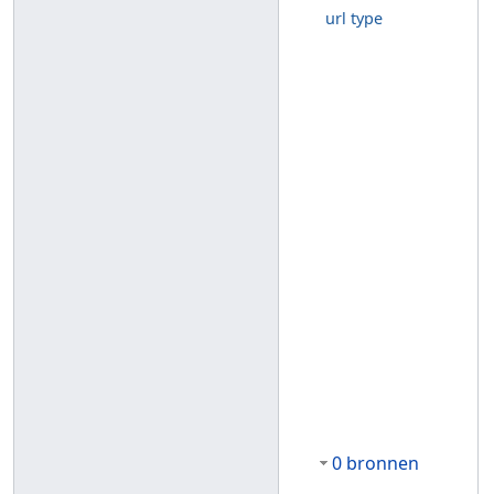
url type
0 bronnen