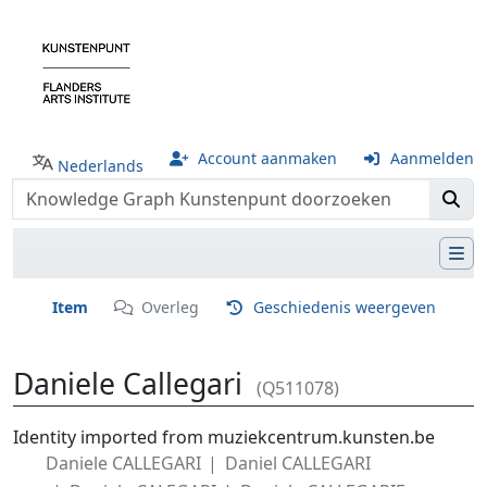
Account aanmaken
Aanmelden
Nederlands
Item
Overleg
Geschiedenis weergeven
Daniele Callegari
(Q511078)
Ga naar:
navigatie
,
zoeken
Identity imported from muziekcentrum.kunsten.be
Daniele CALLEGARI
Daniel CALLEGARI