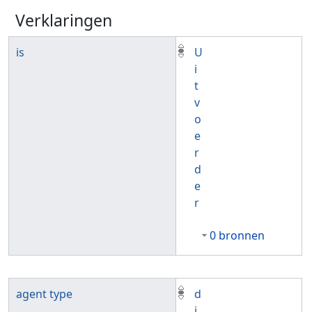
Verklaringen
is
U
i
t
v
o
e
r
d
e
r
0 bronnen
agent type
d
i