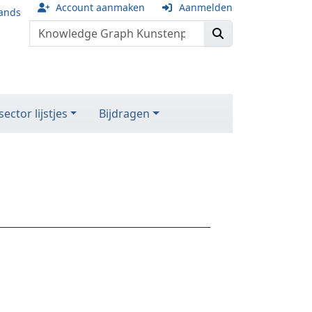
Account aanmaken
Aanmelden
ands
ector lijstjes
Bijdragen