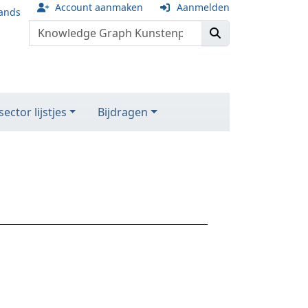
Account aanmaken
Aanmelden
ands
ector lijstjes
Bijdragen