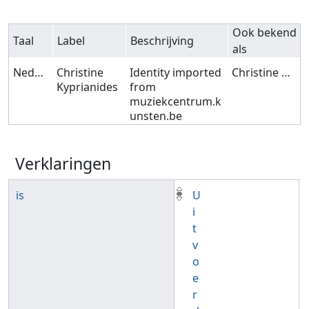
Ook bekend
Taal
Label
Beschrijving
als
Nederlands
Christine
Identity imported
Christine Kyprianides
Kyprianides
from
muziekcentrum.k
unsten.be
Verklaringen
is
U
i
t
v
o
e
r