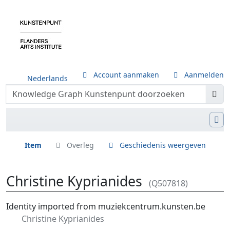
Account aanmaken
Aanmelden
Nederlands
Item
Overleg
Geschiedenis weergeven
Christine Kyprianides
(Q507818)
Ga naar:
navigatie
,
zoeken
Identity imported from muziekcentrum.kunsten.be
Christine Kyprianides