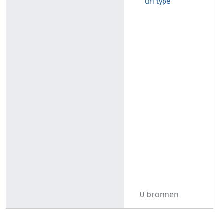
url type
0 bronnen