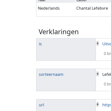
Nederlands
Chantal Lefebvre
Verklaringen
is
Uitv
0 b
sorteernaam
Lefe
0 b
url
http