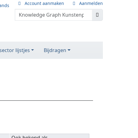
Account aanmaken
Aanmelden
ands
ector lijstjes
Bijdragen
Ook bekend als