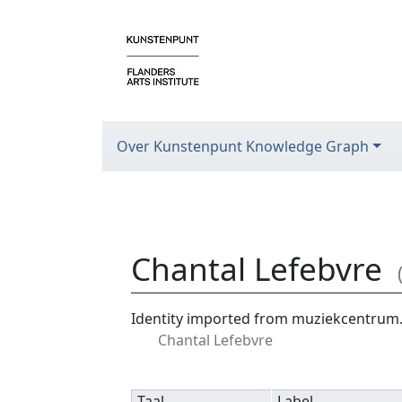
Over Kunstenpunt Knowledge Graph
Chantal Lefebvre
Ga naar:
navigatie
,
zoeken
Identity imported from muziekcentrum
Chantal Lefebvre
Taal
Label