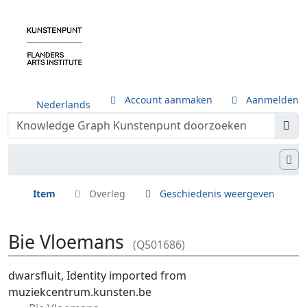
Account aanmaken
Aanmelden
Nederlands
Item
Overleg
Geschiedenis weergeven
Bie Vloemans
(Q501686)
Ga naar:
navigatie
,
zoeken
dwarsfluit, Identity imported from
muziekcentrum.kunsten.be