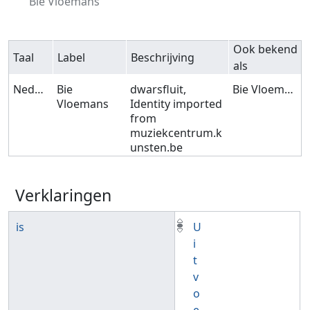
Bie Vloemans
Ook bekend
Taal
Label
Beschrijving
als
Nederlands
Bie
dwarsfluit,
Bie Vloemans
Vloemans
Identity imported
from
muziekcentrum.k
unsten.be
Verklaringen
is
U
i
t
v
o
e