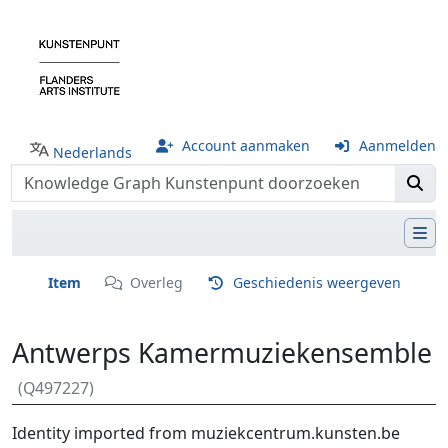
Account aanmaken
Aanmelden
Nederlands
Item
Overleg
Geschiedenis weergeven
Antwerps Kamermuziekensemble
(Q497227)
Ga naar:
navigatie
,
zoeken
Identity imported from muziekcentrum.kunsten.be