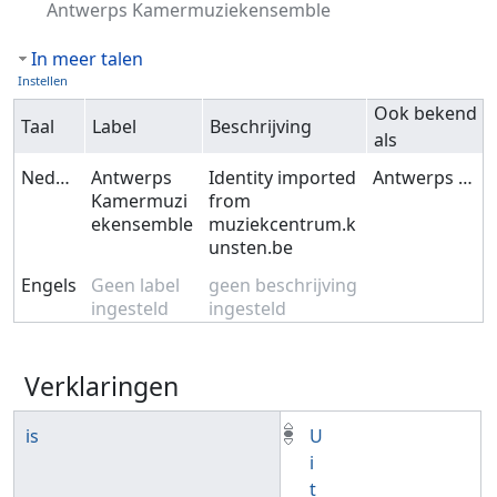
Antwerps Kamermuziekensemble
In meer talen
Instellen
Ook bekend
Taal
Label
Beschrijving
als
Nederlands
Antwerps
Identity imported
Antwerps Kamermuziekensemble
Kamermuzi
from
ekensemble
muziekcentrum.k
unsten.be
Engels
Geen label
geen beschrijving
ingesteld
ingesteld
Verklaringen
is
U
i
t