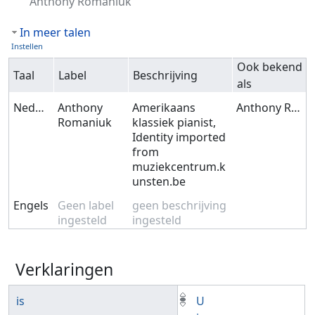
Anthony Romaniuk
In meer talen
Instellen
Ook bekend
Taal
Label
Beschrijving
als
Nederlands
Anthony
Amerikaans
Anthony Romaniuk
Romaniuk
klassiek pianist,
Identity imported
from
muziekcentrum.k
unsten.be
Engels
Geen label
geen beschrijving
ingesteld
ingesteld
Verklaringen
is
U