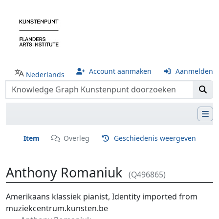
Account aanmaken
Aanmelden
Nederlands
Item
Overleg
Geschiedenis weergeven
Anthony Romaniuk
(Q496865)
Ga naar:
navigatie
,
zoeken
Amerikaans klassiek pianist, Identity imported from
muziekcentrum.kunsten.be