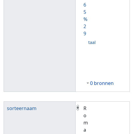
6
5
%
2
9
taal
0 bronnen
sorteernaam
R
o
m
a