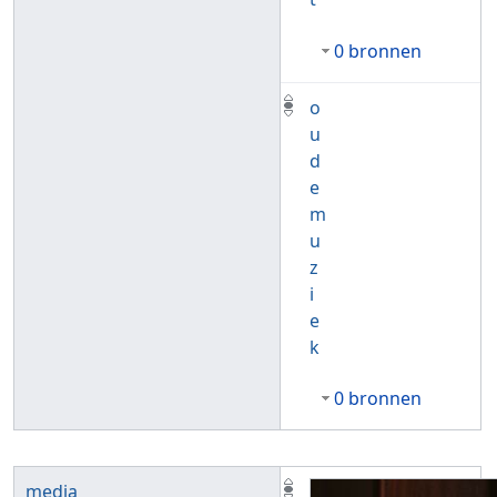
0 bronnen
o
u
d
e
m
u
z
i
e
k
0 bronnen
media