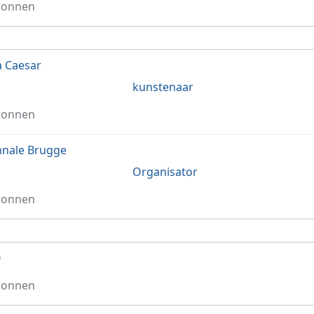
ronnen
a Caesar
kunstenaar
ronnen
nnale Brugge
Organisator
ronnen
0
ronnen