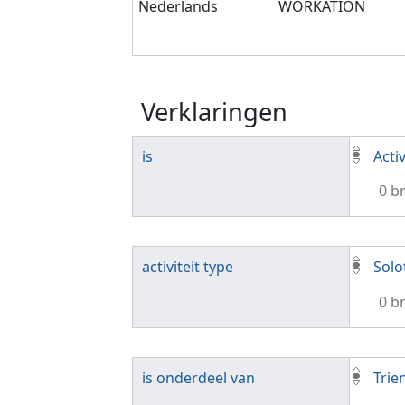
Nederlands
WORKATION
Verklaringen
is
Activ
0 b
activiteit type
Solo
0 b
is onderdeel van
Trie