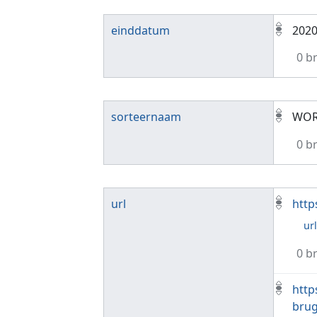
einddatum
202
0 b
sorteernaam
WOR
0 b
url
http
ur
0 b
http
brug