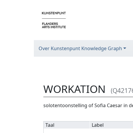
Over Kunstenpunt Knowledge Graph
WORKATION
(Q4217
Ga naar:
navigatie
,
zoeken
solotentoonstelling of Sofia Caesar in d
Taal
Label