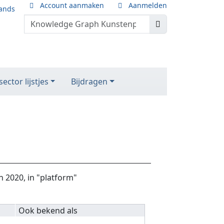
Account aanmaken
Aanmelden
ands
ector lijstjes
Bijdragen
n 2020, in "platform"
Ook bekend als