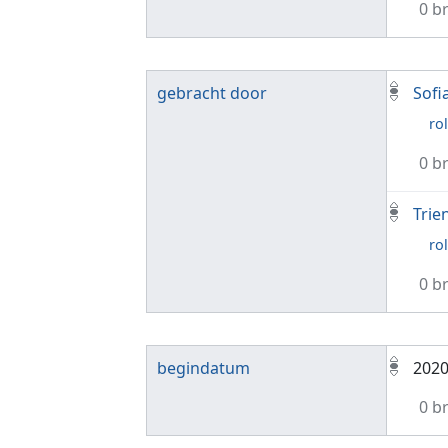
0 b
gebracht door
Sofi
rol
0 b
Trie
rol
0 b
begindatum
202
0 b