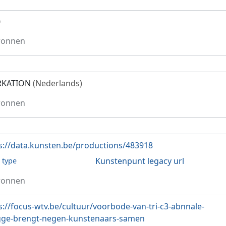
0
ronnen
KATION
(Nederlands)
ronnen
s://data.kunsten.be/productions/483918
Kunstenpunt legacy url
l type
ronnen
s://focus-wtv.be/cultuur/voorbode-van-tri-c3-abnnale-
ge-brengt-negen-kunstenaars-samen