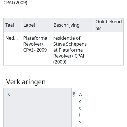
CPAI (2009)
Ook bekend
Taal
Label
Beschrijving
als
Nederlands
Plataforma
residentie of
Revolver/
Steve Schepens
CPAI - 2009
at Plataforma
Revolver/ CPAI
(2009)
Verklaringen
is
A
c
t
i
v