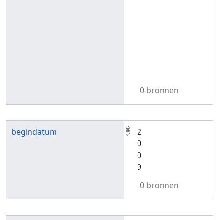
0 bronnen
begindatum
2
0
0
9
0 bronnen