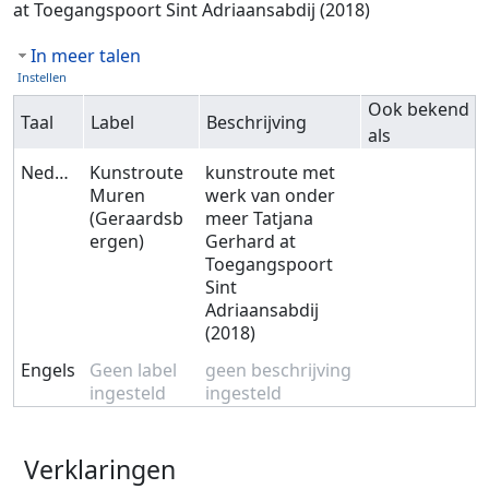
at Toegangspoort Sint Adriaansabdij (2018)
In meer talen
Instellen
Ook bekend
Taal
Label
Beschrijving
als
Nederlands
Kunstroute
kunstroute met
Muren
werk van onder
(Geraardsb
meer Tatjana
ergen)
Gerhard at
Toegangspoort
Sint
Adriaansabdij
(2018)
Engels
Geen label
geen beschrijving
ingesteld
ingesteld
Verklaringen