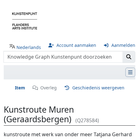
Account aanmaken
Aanmelden
Nederlands
Item
Overleg
Geschiedenis weergeven
Kunstroute Muren
(Geraardsbergen)
(Q278584)
Ga naar:
navigatie
,
zoeken
kunstroute met werk van onder meer Tatjana Gerhard