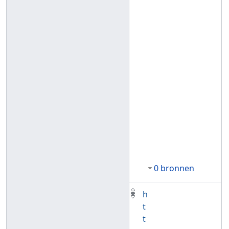
0 bronnen
h
t
t