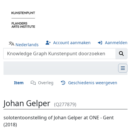
Account aanmaken
Aanmelden
Nederlands
Item
Overleg
Geschiedenis weergeven
Johan Gelper
(Q277879)
Ga naar:
navigatie
,
zoeken
solotentoonstelling of Johan Gelper at ONE - Gent
(2018)