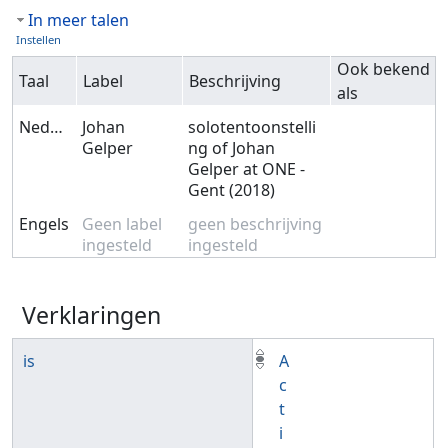
In meer talen
Instellen
Ook bekend
Taal
Label
Beschrijving
als
Nederlands
Johan
solotentoonstelli
Gelper
ng of Johan
Gelper at ONE -
Gent (2018)
Engels
Geen label
geen beschrijving
ingesteld
ingesteld
Verklaringen
is
A
c
t
i