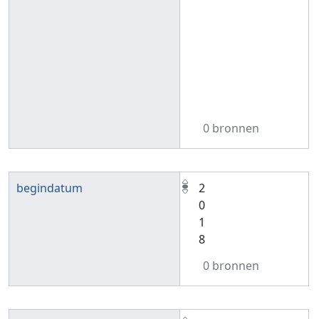
0 bronnen
begindatum
2
0
1
8
0 bronnen