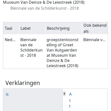
Museum Van Deinze & De Leiestreek (2018)
Biënnale van de Schilderkunst - 2018
Ook bekend
Taal
Label
Beschrijving
als
Nederlands
Biennale
groepstentoonst
Biënnale van de Schilderkunst - 2018
van de
elling of Greet
Schilderkun
Van Autgaerden
st - 2018
at Museum Van
Deinze & De
Leiestreek (2018)
Verklaringen
is
A
c
t