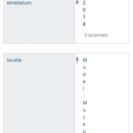
einddatum
2
0
1
8
0 bronnen
locatie
M
u
d
e
l
-
M
u
s
e
u