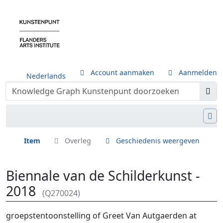
Account aanmaken
Aanmelden
Nederlands
Item
Overleg
Geschiedenis weergeven
Biennale van de Schilderkunst -
2018
(Q270024)
Ga naar:
navigatie
,
zoeken
groepstentoonstelling of Greet Van Autgaerden at