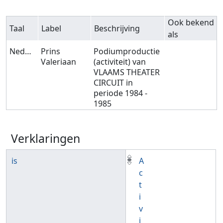
Ook bekend
Taal
Label
Beschrijving
als
Nederlands
Prins
Podiumproductie
Valeriaan
(activiteit) van
VLAAMS THEATER
CIRCUIT in
periode 1984 -
1985
Verklaringen
is
A
c
t
i
v
i