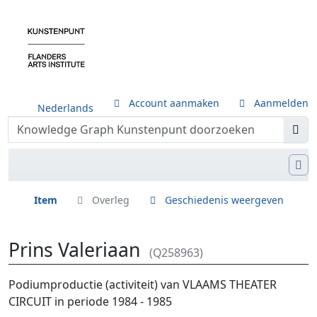
Account aanmaken
Aanmelden
Nederlands
Item
Overleg
Geschiedenis weergeven
Prins Valeriaan
(Q258963)
Ga naar:
navigatie
,
zoeken
Podiumproductie (activiteit) van VLAAMS THEATER
CIRCUIT in periode 1984 - 1985