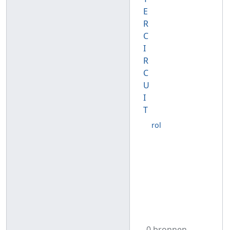
E
R
C
I
R
C
U
I
T
rol
0 bronnen