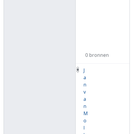
0 bronnen
J
a
n
v
a
n
M
o
l