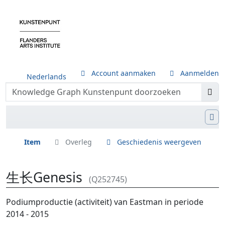
Account aanmaken
Aanmelden
Nederlands
Item
Overleg
Geschiedenis weergeven
生长Genesis
(Q252745)
Ga naar:
navigatie
,
zoeken
Podiumproductie (activiteit) van Eastman in periode
2014 - 2015