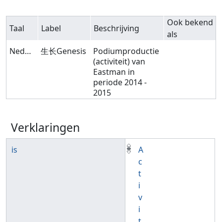
Ook bekend
Taal
Label
Beschrijving
als
Nederlands
生长Genesis
Podiumproductie
(activiteit) van
Eastman in
periode 2014 -
2015
Verklaringen
is
A
c
t
i
v
i
t