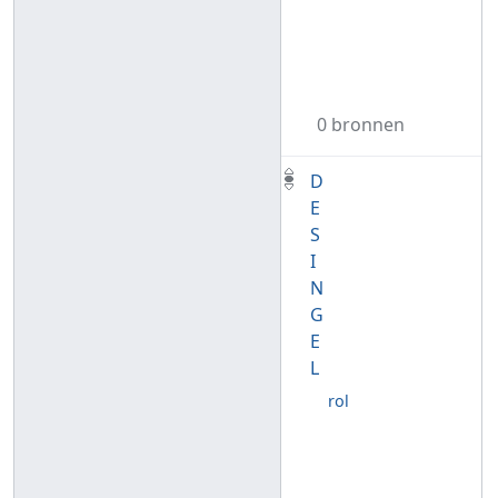
0 bronnen
D
E
S
I
N
G
E
L
rol