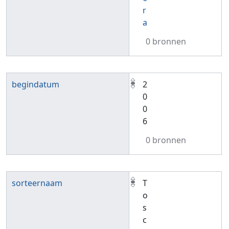
r
a
0 bronnen
begindatum
2
0
0
6
0 bronnen
sorteernaam
T
o
s
c