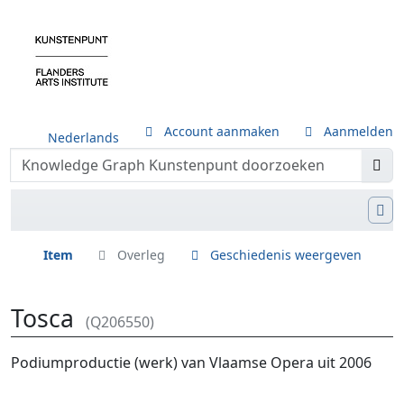
Account aanmaken
Aanmelden
Nederlands
Item
Overleg
Geschiedenis weergeven
Tosca
(Q206550)
Ga naar:
navigatie
,
zoeken
Podiumproductie (werk) van Vlaamse Opera uit 2006