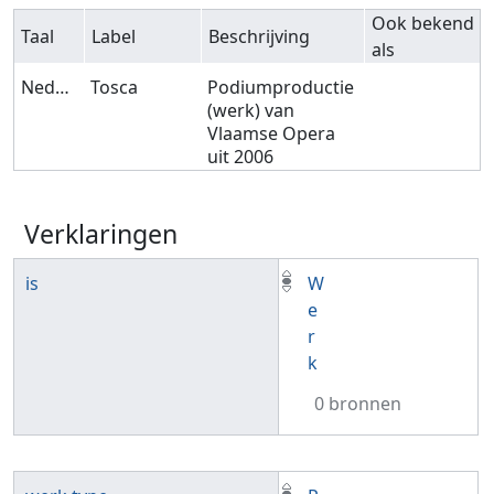
Ook bekend
Taal
Label
Beschrijving
als
Nederlands
Tosca
Podiumproductie
(werk) van
Vlaamse Opera
uit 2006
Verklaringen
is
W
e
r
k
0 bronnen