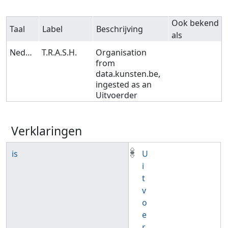
Ook bekend
Taal
Label
Beschrijving
als
Nederlands
T.R.A.S.H.
Organisation
from
data.kunsten.be,
ingested as an
Uitvoerder
Verklaringen
is
U
i
t
v
o
e
r