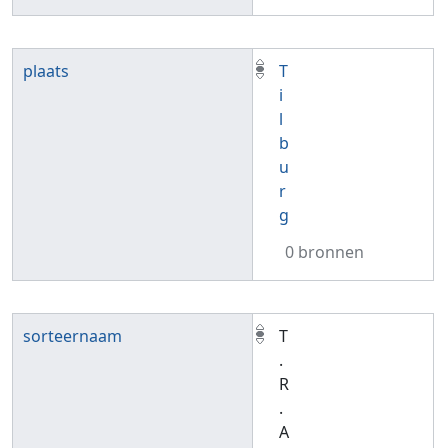
plaats
T
i
l
b
u
r
g
0 bronnen
sorteernaam
T
.
R
.
A