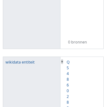
0 bronnen
wikidata entiteit
Q
5
4
8
6
0
2
8