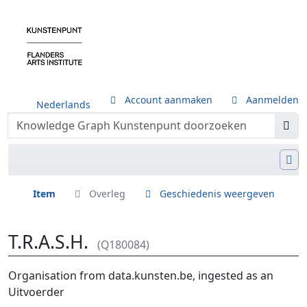
Account aanmaken
Aanmelden
Nederlands
Item
Overleg
Geschiedenis weergeven
T.R.A.S.H.
(Q180084)
Ga naar:
navigatie
,
zoeken
Organisation from data.kunsten.be, ingested as an
Uitvoerder