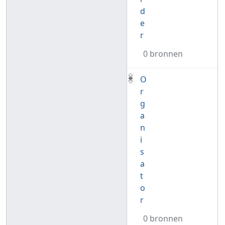
d
e
r
0 bronnen
O
r
g
a
n
i
s
a
t
o
r
0 bronnen