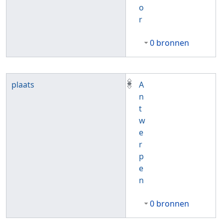
o
r
0 bronnen
plaats
A
n
t
w
e
r
p
e
n
0 bronnen