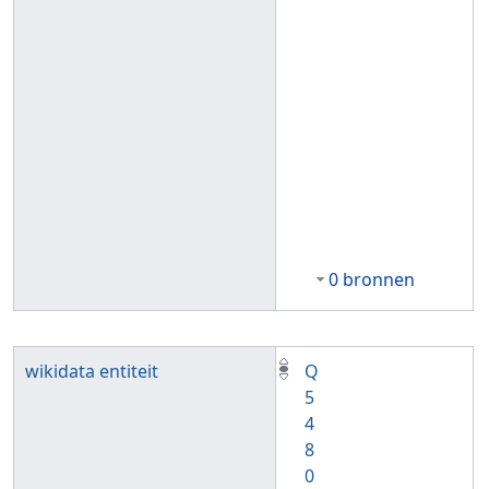
0 bronnen
wikidata entiteit
Q
5
4
8
0