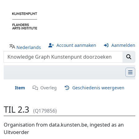
Account aanmaken
Aanmelden
Nederlands
Item
Overleg
Geschiedenis weergeven
TIL 2.3
(Q179856)
Ga naar:
navigatie
,
zoeken
Organisation from data.kunsten.be, ingested as an
Uitvoerder