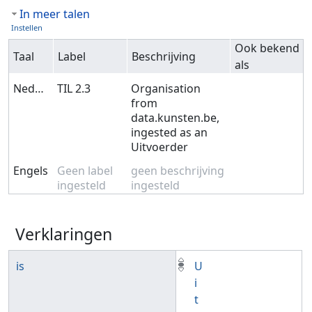
In meer talen
Instellen
Ook bekend
Taal
Label
Beschrijving
als
Nederlands
TIL 2.3
Organisation
from
data.kunsten.be,
ingested as an
Uitvoerder
Engels
Geen label
geen beschrijving
ingesteld
ingesteld
Verklaringen
is
U
i
t