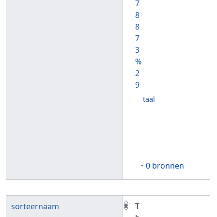
7
8
8
7
3
%
2
9
taal
0 bronnen
sorteernaam
T