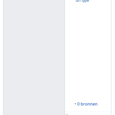
url type
0 bronnen