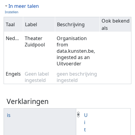
In meer talen
Instellen
Ook bekend
Taal
Label
Beschrijving
als
Nederlands
Theater
Organisation
Zuidpool
from
data.kunsten.be,
ingested as an
Uitvoerder
Engels
Geen label
geen beschrijving
ingesteld
ingesteld
Verklaringen
is
U
i
t