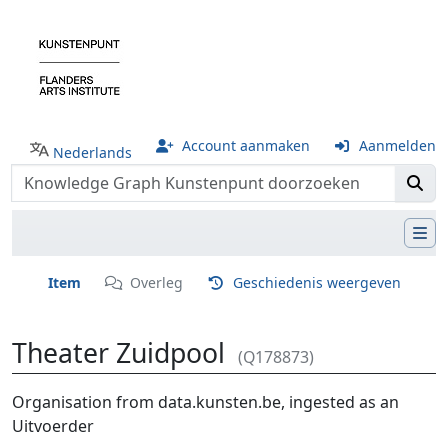
Account aanmaken
Aanmelden
Nederlands
Item
Overleg
Geschiedenis weergeven
Theater Zuidpool
(Q178873)
Ga naar:
navigatie
,
zoeken
Organisation from data.kunsten.be, ingested as an
Uitvoerder