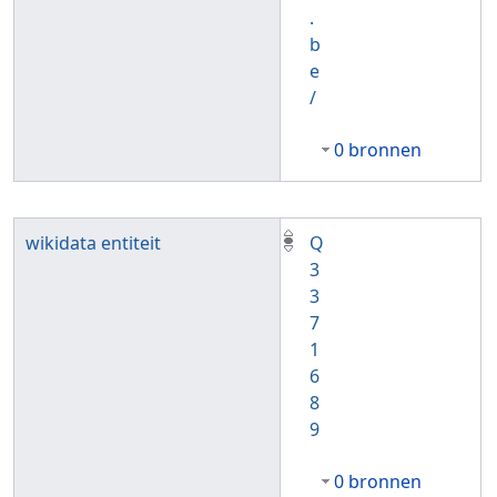
.
b
e
/
0 bronnen
wikidata entiteit
Q
3
3
7
1
6
8
9
0 bronnen