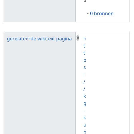
0 bronnen
gerelateerde wikitext pagina
h
t
t
p
s
:
/
/
k
g
.
k
u
n