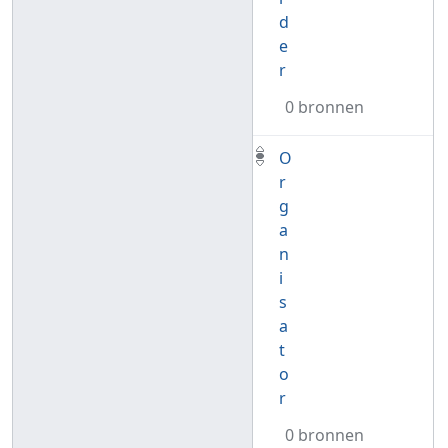
d
e
r
0 bronnen
O
r
g
a
n
i
s
a
t
o
r
0 bronnen