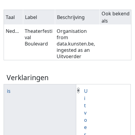
Ook bekend
Taal
Label
Beschrijving
als
Nederlands
Theaterfesti
Organisation
val
from
Boulevard
data.kunsten.be,
ingested as an
Uitvoerder
Verklaringen
is
U
i
t
v
o
e
r