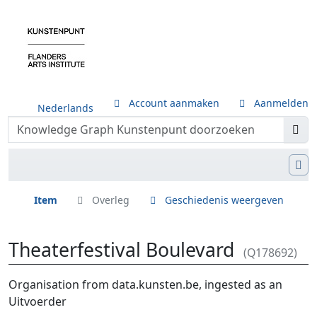
Account aanmaken
Aanmelden
Nederlands
Item
Overleg
Geschiedenis weergeven
Theaterfestival Boulevard
(Q178692)
Ga naar:
navigatie
,
zoeken
Organisation from data.kunsten.be, ingested as an
Uitvoerder