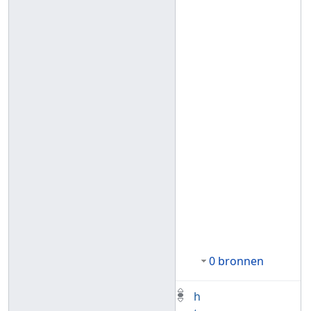
0 bronnen
h