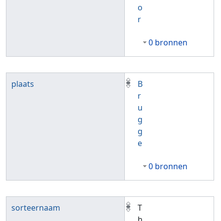
o
r
0 bronnen
plaats
B
r
u
g
g
e
0 bronnen
sorteernaam
T
h