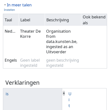
In meer talen
Instellen
Ook bekend
Taal
Label
Beschrijving
als
Nederlands
Theater De
Organisation
Korre
from
data.kunsten.be,
ingested as an
Uitvoerder
Engels
Geen label
geen beschrijving
ingesteld
ingesteld
Verklaringen
is
U
i
t