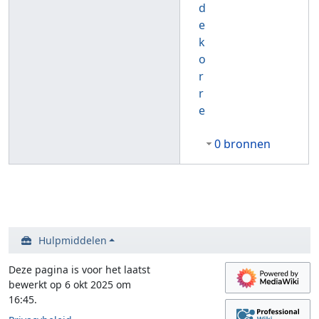
d
e
k
o
r
r
e
0 bronnen
Hulpmiddelen
Deze pagina is voor het laatst
bewerkt op 6 okt 2025 om
16:45.