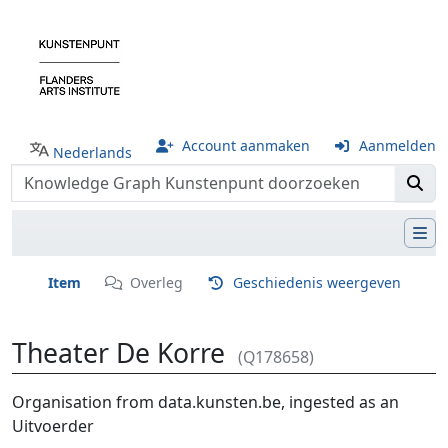
Account aanmaken
Aanmelden
Nederlands
Item
Overleg
Geschiedenis weergeven
Theater De Korre
(Q178658)
Ga naar:
navigatie
,
zoeken
Organisation from data.kunsten.be, ingested as an
Uitvoerder