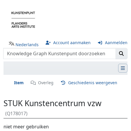
Account aanmaken
Aanmelden
Nederlands
Item
Overleg
Geschiedenis weergeven
STUK Kunstencentrum vzw
(Q178017)
Ga naar:
navigatie
,
zoeken
niet meer gebruiken