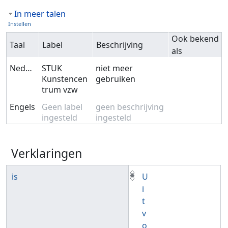
In meer talen
Instellen
Ook bekend
Taal
Label
Beschrijving
als
Nederlands
STUK
niet meer
Kunstencen
gebruiken
trum vzw
Engels
Geen label
geen beschrijving
ingesteld
ingesteld
Verklaringen
is
U
i
t
v
o