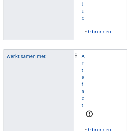
t
u
c
0 bronnen
werkt samen met
A
r
t
e
f
a
c
t
0 bronnen