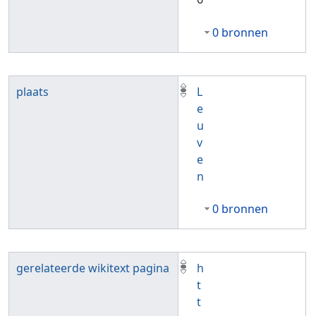
0 bronnen
plaats
L
e
u
v
e
n
0 bronnen
gerelateerde wikitext pagina
h
t
t