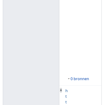
0 bronnen
h
t
t