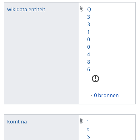
wikidata entiteit
Q
3
3
1
0
0
4
8
6
0 bronnen
komt na
'
t
S