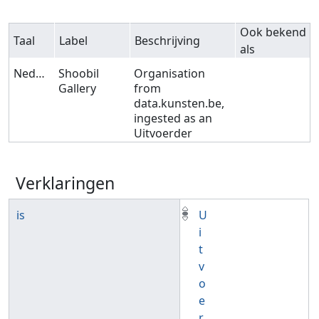
Ook bekend
Taal
Label
Beschrijving
als
Nederlands
Shoobil
Organisation
Gallery
from
data.kunsten.be,
ingested as an
Uitvoerder
Verklaringen
is
U
i
t
v
o
e
r