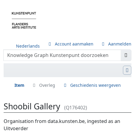
Account aanmaken
Aanmelden
Nederlands
Item
Overleg
Geschiedenis weergeven
Shoobil Gallery
(Q176402)
Ga naar:
navigatie
,
zoeken
Organisation from data.kunsten.be, ingested as an
Uitvoerder