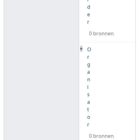
d
e
r
0 bronnen
O
r
g
a
n
i
s
a
t
o
r
0 bronnen