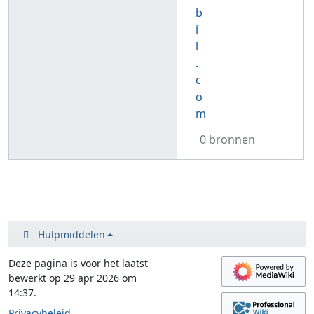
b
i
l
.
c
o
m
0 bronnen
Hulpmiddelen
Deze pagina is voor het laatst
bewerkt op 29 apr 2026 om
14:37.
Privacybeleid