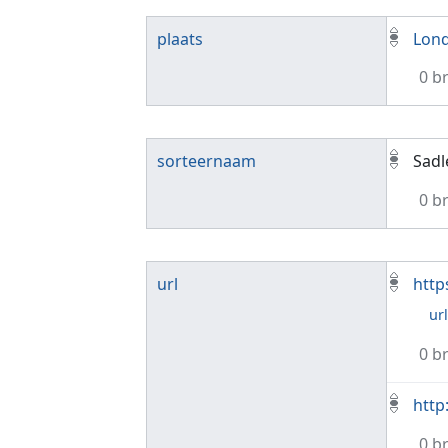
plaats
Lon
0 b
sorteernaam
Sadl
0 b
url
http
ur
0 b
http
0 b