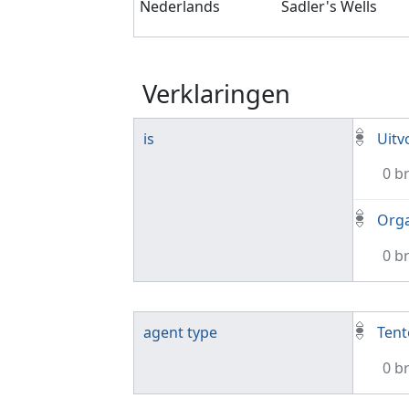
Nederlands
Sadler's Wells
Verklaringen
is
Uitv
0 b
Orga
0 b
agent type
Tent
0 b