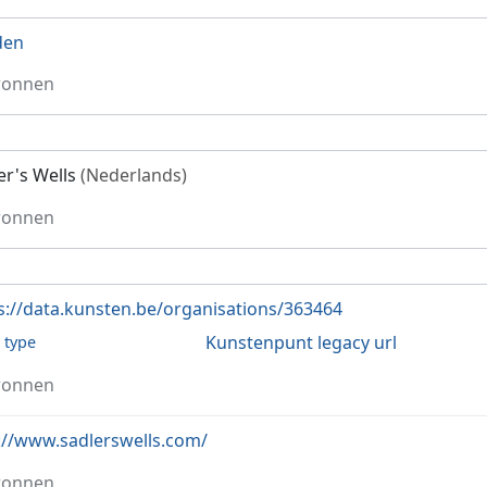
den
ronnen
er's Wells
(Nederlands)
ronnen
s://data.kunsten.be/organisations/363464
Kunstenpunt legacy url
l type
ronnen
://www.sadlerswells.com/
ronnen