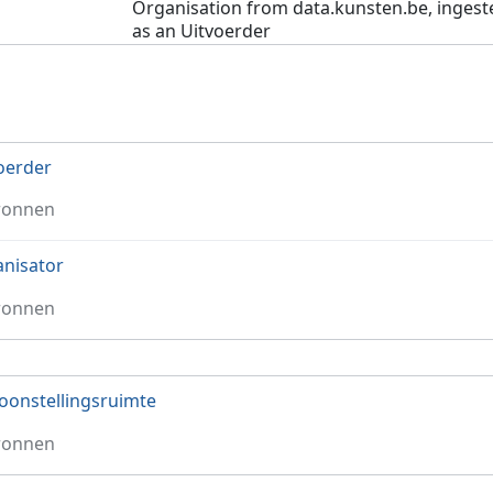
Organisation from data.kunsten.be, ingest
as an Uitvoerder
oerder
ronnen
nisator
ronnen
oonstellingsruimte
ronnen