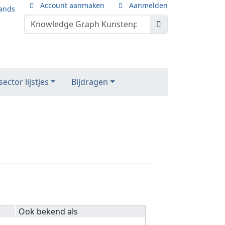
Account aanmaken
Aanmelden
ands
ector lijstjes
Bijdragen
Ook bekend als