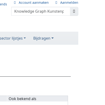
Account aanmaken
Aanmelden
ands
ector lijstjes
Bijdragen
Ook bekend als