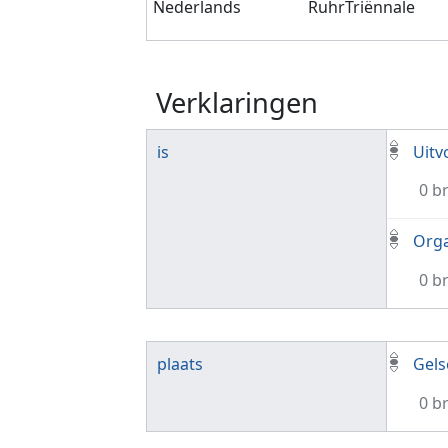
Nederlands
RuhrTriënnale
Verklaringen
is
Uitv
0 b
Orga
0 b
plaats
Gels
0 b