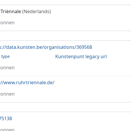
Triënnale
(Nederlands)
ronnen
s://data.kunsten.be/organisations/369568
Kunstenpunt legacy url
l type
ronnen
://www.ruhrtriennale.de/
ronnen
75138
ronnen