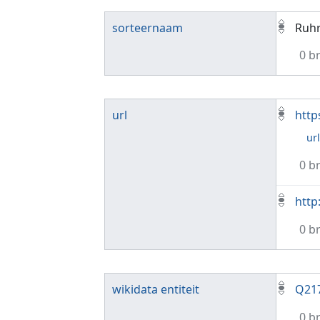
sorteernaam
Ruhr
0 b
url
http
ur
0 b
http
0 b
wikidata entiteit
Q21
0 b