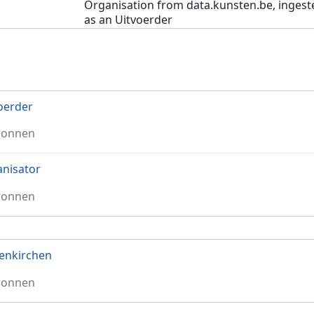
Organisation from data.kunsten.be, ingest
as an Uitvoerder
oerder
ronnen
nisator
ronnen
enkirchen
ronnen