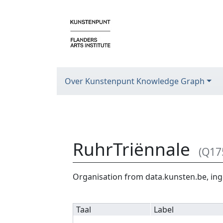
Over Kunstenpunt Knowledge Graph
RuhrTriënnale
(Q17
Ga naar:
navigatie
,
zoeken
Organisation from data.kunsten.be, ing
Taal
Label