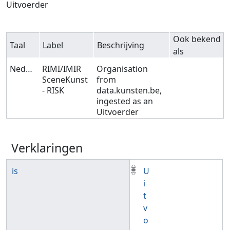
Uitvoerder
Ook bekend
Taal
Label
Beschrijving
als
Nederlands
RIMI/IMIR
Organisation
SceneKunst
from
- RISK
data.kunsten.be,
ingested as an
Uitvoerder
Verklaringen
is
U
i
t
v
o