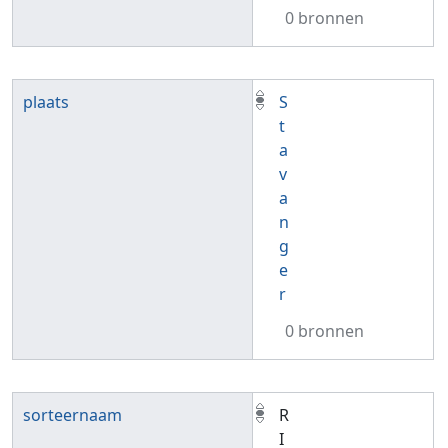
0 bronnen
plaats
S
t
a
v
a
n
g
e
r
0 bronnen
sorteernaam
R
I