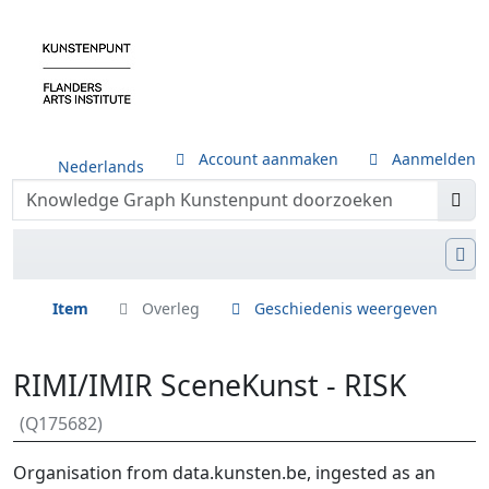
Account aanmaken
Aanmelden
Nederlands
Item
Overleg
Geschiedenis weergeven
RIMI/IMIR SceneKunst - RISK
(Q175682)
Ga naar:
navigatie
,
zoeken
Organisation from data.kunsten.be, ingested as an