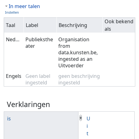
In meer talen
Instellen
Ook bekend
Taal
Label
Beschrijving
als
Nederlands
Publieksthe
Organisation
ater
from
data.kunsten.be,
ingested as an
Uitvoerder
Engels
Geen label
geen beschrijving
ingesteld
ingesteld
Verklaringen
is
U
i
t