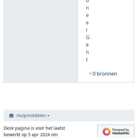
o
n
e
e
l
G
e
n
t
0 bronnen
Hulpmiddelen
Deze pagina is voor het laatst
bewerkt op 5 apr 2024 om