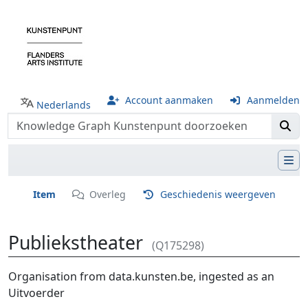
Account aanmaken
Aanmelden
Nederlands
Item
Overleg
Geschiedenis weergeven
Publiekstheater
(Q175298)
Ga naar:
navigatie
,
zoeken
Organisation from data.kunsten.be, ingested as an
Uitvoerder