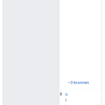
0 bronnen
h
t