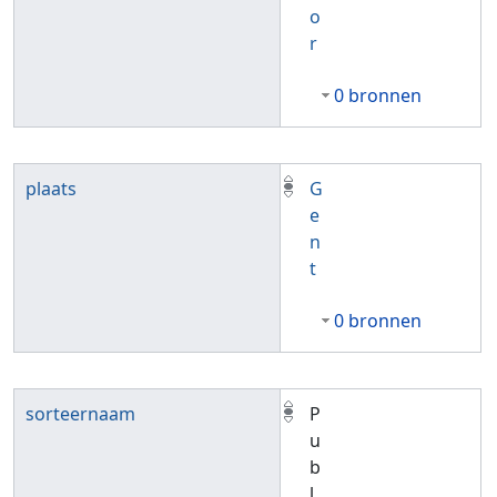
o
r
0 bronnen
plaats
G
e
n
t
0 bronnen
sorteernaam
P
u
b
l