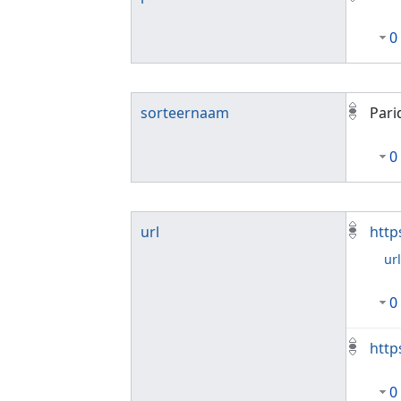
0
sorteernaam
Pari
0
url
http
ur
0
http
0