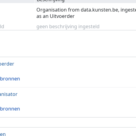
t
Organisation from data.kunsten.be, ingest
as an Uitvoerder
ld
geen beschrijving ingesteld
oerder
 bronnen
nisator
 bronnen
ven