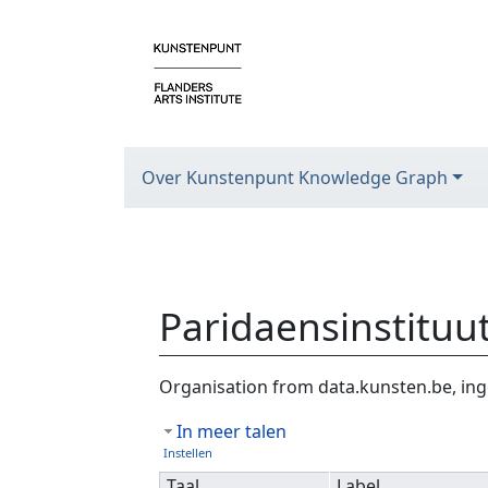
Over Kunstenpunt Knowledge Graph
Paridaensinstituu
Ga naar:
navigatie
,
zoeken
Organisation from data.kunsten.be, ing
In meer talen
Instellen
Taal
Label