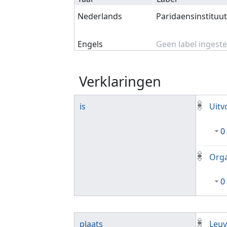
Nederlands
Paridaensinstituu
Engels
Geen label ingeste
Verklaringen
is
Uitv
0
Orga
0
plaats
Leu