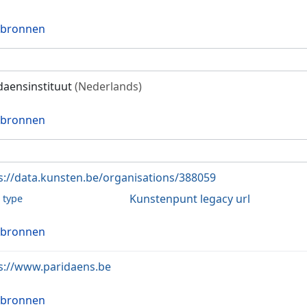
 bronnen
daensinstituut
(Nederlands)
 bronnen
s://data.kunsten.be/organisations/388059
Kunstenpunt legacy url
l type
 bronnen
s://www.paridaens.be
 bronnen