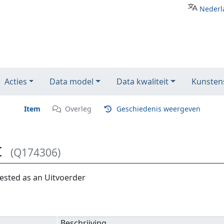
Nederl
Acties
Data model
Data kwaliteit
Kunstens
Item
Overleg
Geschiedenis weergeven
t
(Q174306)
ested as an Uitvoerder
Beschrijving