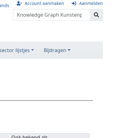
Account aanmaken
Aanmelden
ands
ector lijstjes
Bijdragen
Ook bekend als