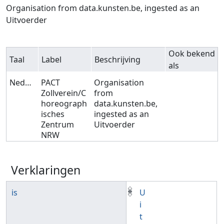
Ga naar:
navigatie
,
zoeken
Organisation from data.kunsten.be, ingested as an
Uitvoerder
Ook bekend
Taal
Label
Beschrijving
als
Nederlands
PACT
Organisation
Zollverein/C
from
horeograph
data.kunsten.be,
isches
ingested as an
Zentrum
Uitvoerder
NRW
Verklaringen
is
U
i
t