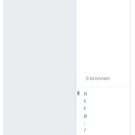
0 bronnen
h
t
t
p
:
/