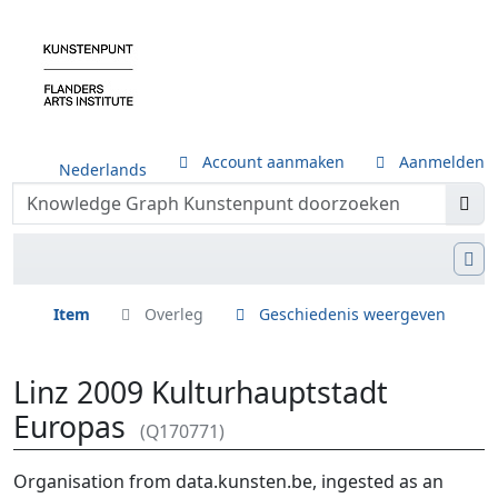
Account aanmaken
Aanmelden
Nederlands
Item
Overleg
Geschiedenis weergeven
Linz 2009 Kulturhauptstadt
Europas
(Q170771)
Ga naar:
navigatie
,
zoeken
Organisation from data.kunsten.be, ingested as an