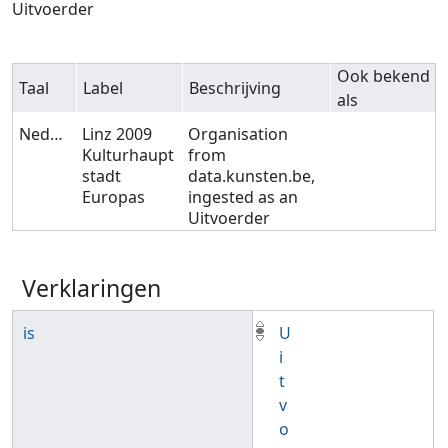
Uitvoerder
Ook bekend
Taal
Label
Beschrijving
als
Nederlands
Linz 2009
Organisation
Kulturhaupt
from
stadt
data.kunsten.be,
Europas
ingested as an
Uitvoerder
Verklaringen
is
U
i
t
v
o