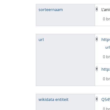
sorteernaam
L'an
0 b
url
http
ur
0 b
http
0 b
wikidata entiteit
Q54
0 b