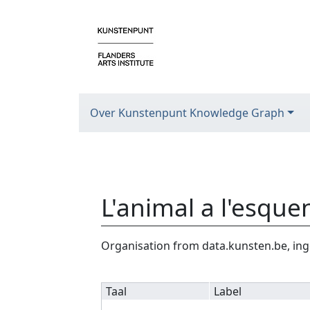
Over Kunstenpunt Knowledge Graph
L'animal a l'esque
Ga naar:
navigatie
,
zoeken
Organisation from data.kunsten.be, ing
Taal
Label