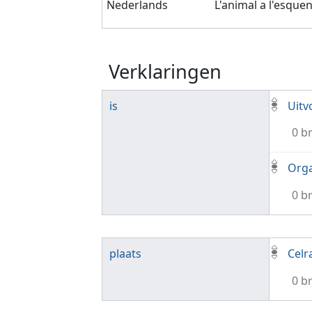
Nederlands
L'animal a l'esque
Verklaringen
is
Uitv
0 b
Orga
0 b
plaats
Celr
0 b