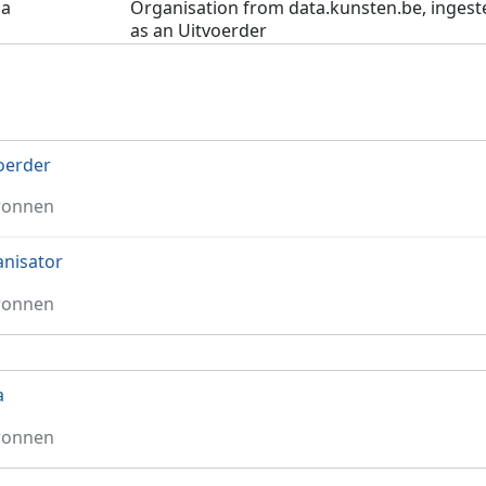
na
Organisation from data.kunsten.be, ingest
as an Uitvoerder
oerder
ronnen
nisator
ronnen
a
ronnen