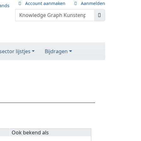
Account aanmaken
Aanmelden
ands
ector lijstjes
Bijdragen
Ook bekend als