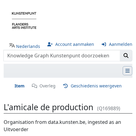
Account aanmaken
Aanmelden
Nederlands
Item
Overleg
Geschiedenis weergeven
L'amicale de production
(Q169889)
Ga naar:
navigatie
,
zoeken
Organisation from data.kunsten.be, ingested as an
Uitvoerder