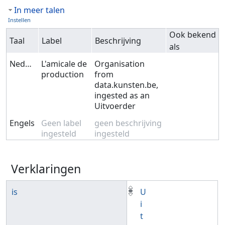
In meer talen
Instellen
Ook bekend
Taal
Label
Beschrijving
als
Nederlands
L'amicale de
Organisation
production
from
data.kunsten.be,
ingested as an
Uitvoerder
Engels
Geen label
geen beschrijving
ingesteld
ingesteld
Verklaringen
is
U
i
t