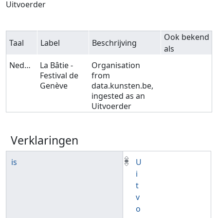
Uitvoerder
Ook bekend
Taal
Label
Beschrijving
als
Nederlands
La Bâtie -
Organisation
Festival de
from
Genève
data.kunsten.be,
ingested as an
Uitvoerder
Verklaringen
is
U
i
t
v
o