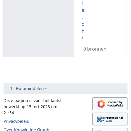
i
e
.
c
h
/
0 bronnen
Hulpmiddelen
Deze pagina is voor het laatst
bewerkt op 15 mrt 2023 om
21:54.
Privacybeleid
Over Knowledge Graph