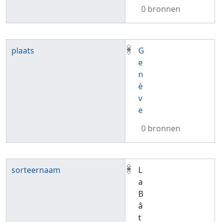
0 bronnen
plaats
G
e
n
è
v
e
0 bronnen
sorteernaam
L
a
B
â
t