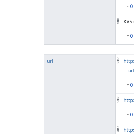
0
KVS
0
url
http
ur
0
http
0
http