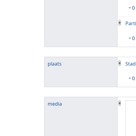
0
Part
0
plaats
Stad
0
media