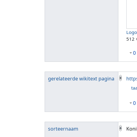
Logo
512 
0
gerelateerde wikitext pagina
http
taa
0
sorteernaam
Koni