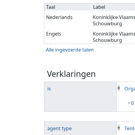
Taal
Label
Nederlands
Koninklijke Vlaam
Schouwburg
Engels
Koninklijke Vlaam
Schouwburg
Alle ingevoerde talen
Verklaringen
is
Orga
0
agent type
Tent