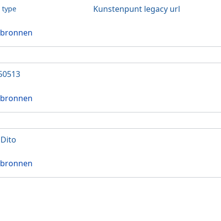
Kunstenpunt legacy url
l type
 bronnen
50513
 bronnen
'Dito
 bronnen