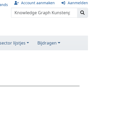
Account aanmaken
Aanmelden
ands
ector lijstjes
Bijdragen