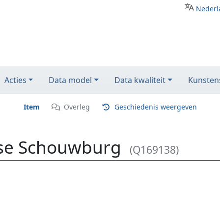
Nederl
Acties
Data model
Data kwaliteit
Kunstens
Item
Overleg
Geschiedenis weergeven
mse Schouwburg
(Q169138)