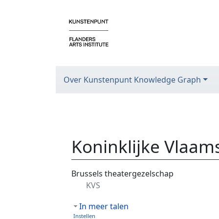
Over Kunstenpunt Knowledge Graph
Koninklijke Vlaa
Ga naar:
navigatie
,
zoeken
Brussels theatergezelschap
KVS
In meer talen
Instellen