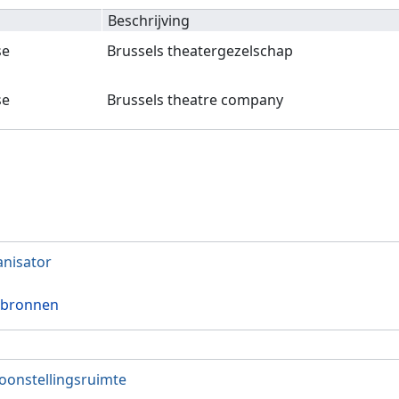
Beschrijving
se
Brussels theatergezelschap
se
Brussels theatre company
nisator
 bronnen
oonstellingsruimte