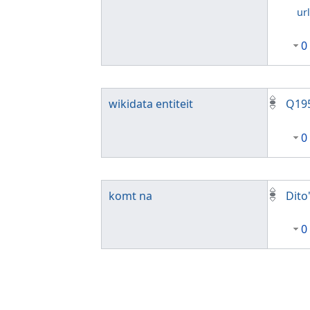
ur
0
wikidata entiteit
Q19
0
komt na
Dito
0