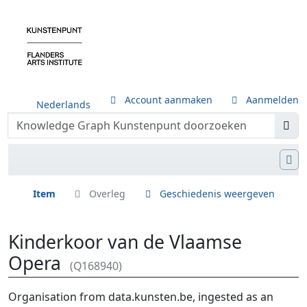
Account aanmaken
Aanmelden
Nederlands
Item
Overleg
Geschiedenis weergeven
Kinderkoor van de Vlaamse
Opera
(Q168940)
Ga naar:
navigatie
,
zoeken
Organisation from data.kunsten.be, ingested as an