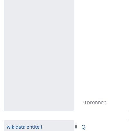
0 bronnen
wikidata entiteit
Q