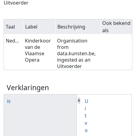
Uitvoerder
Ook bekend
Taal
Label
Beschrijving
als
Nederlands
Kinderkoor
Organisation
van de
from
Vlaamse
data.kunsten.be,
Opera
ingested as an
Uitvoerder
Verklaringen
is
U
i
t
v
o