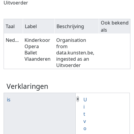
Uitvoerder
Ook bekend
Taal
Label
Beschrijving
als
Nederlands
Kinderkoor
Organisation
Opera
from
Ballet
data.kunsten.be,
Vlaanderen
ingested as an
Uitvoerder
Verklaringen
is
U
i
t
v
o