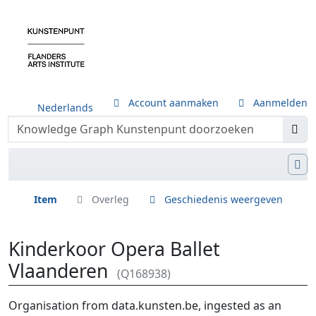
Account aanmaken
Aanmelden
Nederlands
Item
Overleg
Geschiedenis weergeven
Kinderkoor Opera Ballet
Vlaanderen
(Q168938)
Ga naar:
navigatie
,
zoeken
Organisation from data.kunsten.be, ingested as an