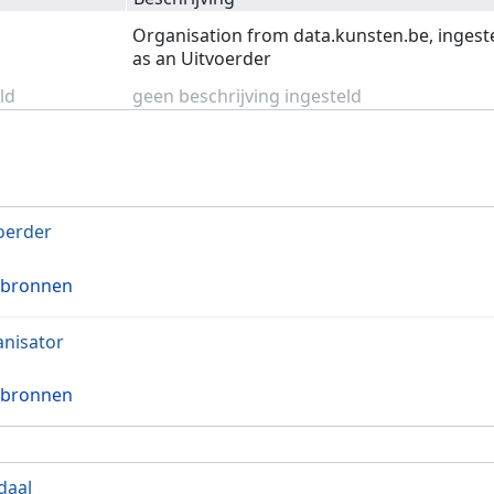
Organisation from data.kunsten.be, ingest
as an Uitvoerder
ld
geen beschrijving ingesteld
oerder
 bronnen
nisator
 bronnen
daal