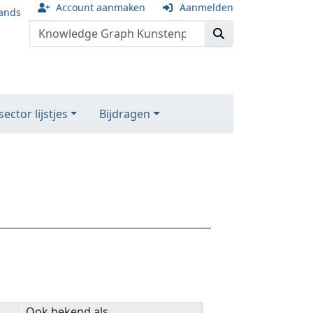
Account aanmaken
Aanmelden
ands
ector lijstjes
Bijdragen
Ook bekend als