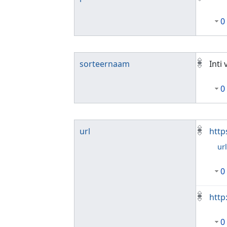
0
sorteernaam
Inti
0
url
http
ur
0
http
0