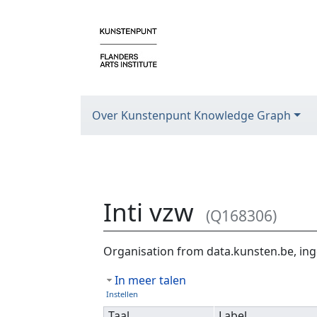
Over Kunstenpunt Knowledge Graph
Inti vzw
(Q168306)
Ga naar:
navigatie
,
zoeken
Organisation from data.kunsten.be, ing
In meer talen
Instellen
Taal
Label