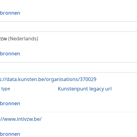
 bronnen
 vzw
(Nederlands)
 bronnen
s://data.kunsten.be/organisations/370029
Kunstenpunt legacy url
l type
 bronnen
://www.intivzw.be/
 bronnen