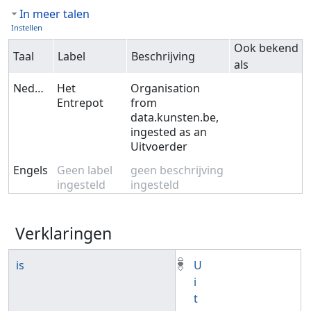
In meer talen
Instellen
Ook bekend
Taal
Label
Beschrijving
als
Nederlands
Het
Organisation
Entrepot
from
data.kunsten.be,
ingested as an
Uitvoerder
Engels
Geen label
geen beschrijving
ingesteld
ingesteld
Verklaringen
is
U
i
t