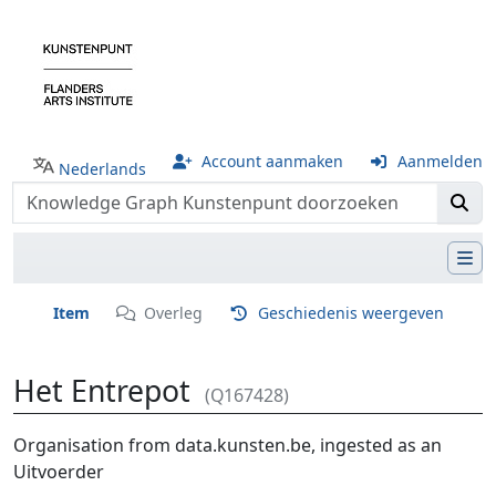
Account aanmaken
Aanmelden
Nederlands
Item
Overleg
Geschiedenis weergeven
Het Entrepot
(Q167428)
Ga naar:
navigatie
,
zoeken
Organisation from data.kunsten.be, ingested as an
Uitvoerder