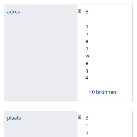
adres
B
i
n
n
e
n
w
e
g
4
0 bronnen
plaats
B
r
u