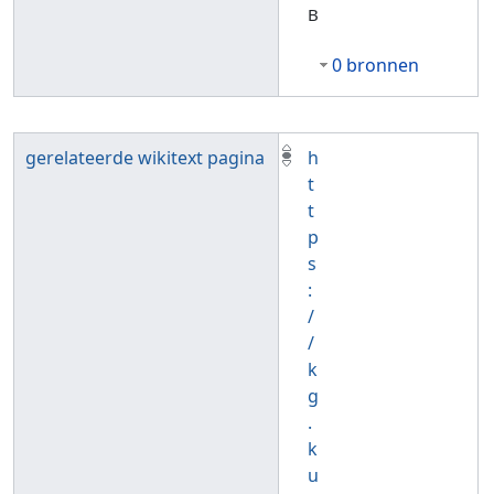
B
0 bronnen
gerelateerde wikitext pagina
h
t
t
p
s
:
/
/
k
g
.
k
u